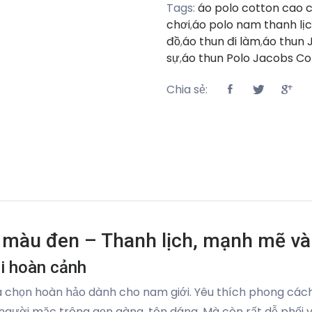
Tags:
áo polo cotton cao 
chơi
,
áo polo nam thanh lị
đồ
,
áo thun đi làm
,
áo thun 
sự
,
áo thun Polo Jacobs Co
Chia sẻ:
 màu đen – Thanh lịch, mạnh mẽ và
i hoàn cảnh
 chọn hoàn hảo dành cho nam giới. Yêu thích phong cách
gười mặc trông gọn gàng, tôn dáng. Mà còn rất dễ phối v