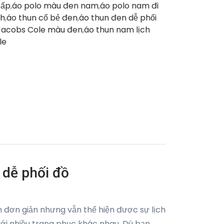
cấp
,
áo polo màu đen nam
,
áo polo nam đi
ch
,
áo thun cổ bẻ đen
,
áo thun đen dễ phối
Jacobs Cole màu đen
,
áo thun nam lịch
le
 dễ phối đồ
 đơn giản nhưng vẫn thể hiện được sự lịch
ới nhiều trang phục khác nhau. Dù bạn