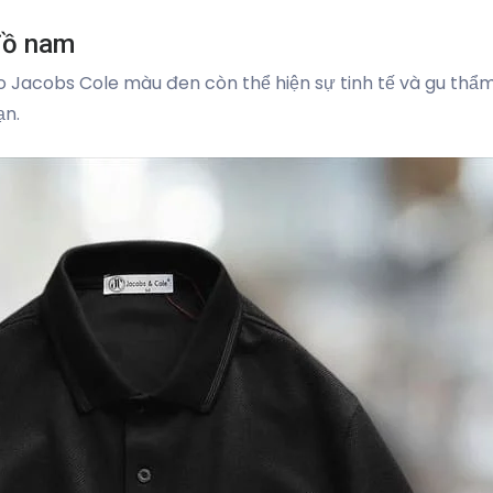
 đồ nam
o Jacobs Cole màu đen còn thể hiện sự tinh tế và gu th
ạn.