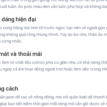
i cuối tuần. Áo polo màu đen vẫn luôn phù hợp và không bao
m dáng hiện đại
p cùng hàng nút tinh tế trước ngực tạo nên vẻ ngoài gọn g
ũng không quá rộng thùng thình. Tay áo bo nhẹ, thân áo 
 cứng nhắc.
mát và thoải mái
làm từ chất liệu cotton pha co giãn nhẹ, có khả năng thấ
gay cả khi hoạt động ngoài trời hoặc làm việc trong nhiều
ng cách
ần jean để tạo vẻ năng động, mix với quần kaki để thanh l
 giúp bạn tiết kiệm thời gian mỗi sáng mà vẫn giữ được vẻ n