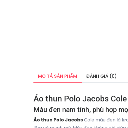
MÔ TẢ SẢN PHẨM
ĐÁNH GIÁ (0)
Áo thun Polo Jacobs Cole
Màu đen nam tính, phù hợp mọ
Áo thun Polo Jacobs
Cole màu đen là lựa
lãm và mạnh mẽ. Màu đen không chỉ giúp n