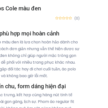
bs Cole màu đen
(0)
 phù hợp mọi hoàn cảnh
 màu đen là lựa chọn hoàn hảo dành cho
cách đơn giản nhưng vẫn thể hiện được sự
đen không chỉ giúp người mặc trông gọn
dễ phối với nhiều trang phục khác nhau.
gặp đối tác hay đi chơi cuối tuần, áo polo
và không bao giờ lỗi mốt.
ỉn chu, form dáng hiện đại
ặc trưng, kết hợp cùng hàng nút tinh tế
i gọn gàng, lịch sự. Phom áo regular fit