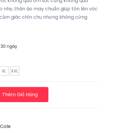
ười, không quá ôm sát cũng không quá
o nhẹ, thân áo may chuẩn giúp tôn lên vóc
cảm giác chỉn chu nhưng không cứng
 30 ngày
XL
XXL
Thêm Giỏ Hàng
 Cole