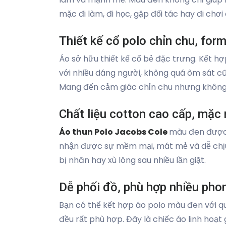
mặc đi làm, đi học, gặp đối tác hay đi chơ
Thiết kế cổ polo chỉn chu, for
Áo sở hữu thiết kế cổ bẻ đặc trưng. Kết hợ
với nhiều dáng người, không quá ôm sát c
Mang đến cảm giác chỉn chu nhưng không
Chất liệu cotton cao cấp, mặc 
Áo thun Polo Jacobs Cole
màu đen được 
nhận được sự mềm mại, mát mẻ và dễ chịu n
bị nhăn hay xù lông sau nhiều lần giặt.
Dễ phối đồ, phù hợp nhiều pho
Bạn có thể kết hợp áo polo màu đen với qu
đều rất phù hợp. Đây là chiếc áo linh hoạt