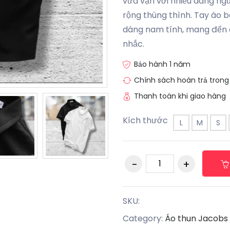
vừa vặn với nhiều dáng ng
rộng thùng thình. Tay áo b
dáng nam tính, mang đến 
nhắc.
Bảo hành 1 năm
Chính sách hoàn trả trong
Thanh toán khi giao hàng
Kích thước
L
M
S
SKU:
Category:
Áo thun Jacobs