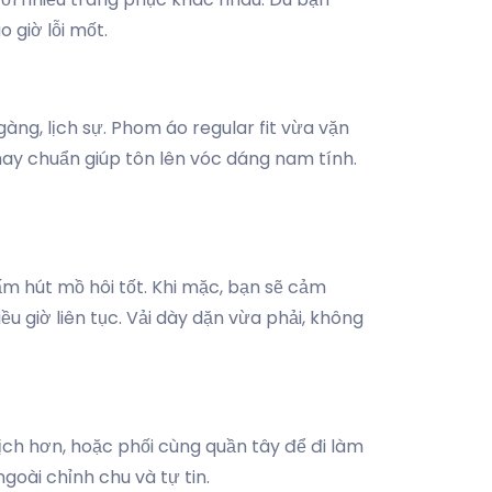
 giờ lỗi mốt.
àng, lịch sự. Phom áo regular fit vừa vặn
may chuẩn giúp tôn lên vóc dáng nam tính.
m hút mồ hôi tốt. Khi mặc, bạn sẽ cảm
 giờ liên tục. Vải dày dặn vừa phải, không
ịch hơn, hoặc phối cùng quần tây để đi làm
goài chỉnh chu và tự tin.