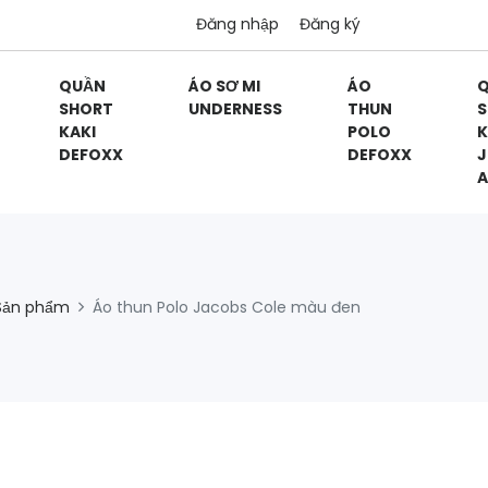
Đăng nhập
Đăng ký
QUẦN
ÁO SƠ MI
ÁO
SHORT
UNDERNESS
THUN
S
KAKI
POLO
K
DEFOXX
DEFOXX
J
A
Sản phẩm
Áo thun Polo Jacobs Cole màu đen