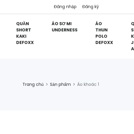
Đăng nhập
Đăng ký
QUẦN
ÁO SƠ MI
ÁO
SHORT
UNDERNESS
THUN
S
KAKI
POLO
K
DEFOXX
DEFOXX
J
A
Trang chủ
Sản phẩm
Áo khoác 1