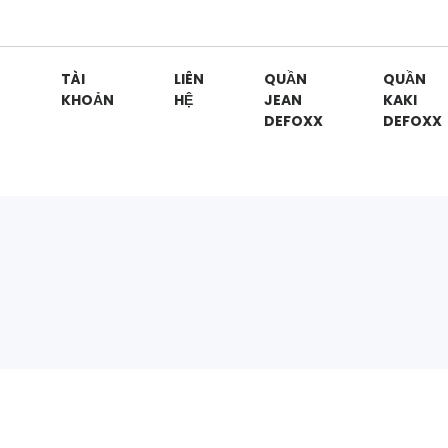
G
TÀI
LIÊN
QUẦN
QUẦN
KHOẢN
HỆ
JEAN
KAKI
DEFOXX
DEFOXX