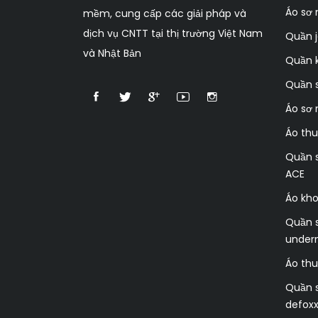
Áo sơ
mềm, cung cấp các giải pháp và
dịch vụ CNTT tại thị trường Việt Nam
Quần 
và Nhật Bản
Quần k
Quần s
Áo sơ 
Áo thu
Quần s
ACE
Áo kh
Quần s
under
Áo thu
Quần s
defox