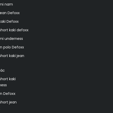
 mi nam
jean Defoxx
aki Defoxx
hort kaki defoxx
mi underness
n polo Defoxx
hort kaki jean
oác
hort kaki
ness
n Defoxx
hort jean
x