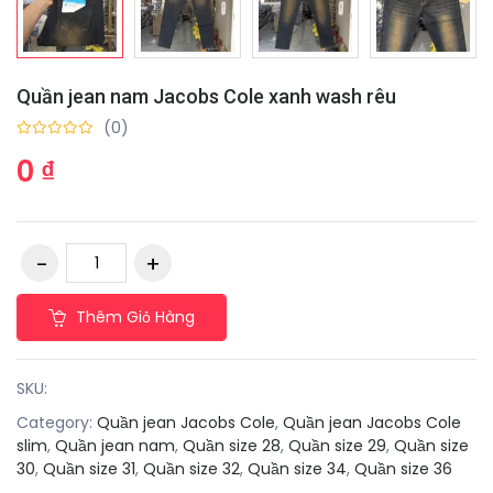
Quần jean nam Jacobs Cole xanh wash rêu
(0)
0 ₫
Thêm Giỏ Hàng
SKU:
Category:
Quần jean Jacobs Cole
,
Quần jean Jacobs Cole
slim
,
Quần jean nam
,
Quần size 28
,
Quần size 29
,
Quần size
30
,
Quần size 31
,
Quần size 32
,
Quần size 34
,
Quần size 36