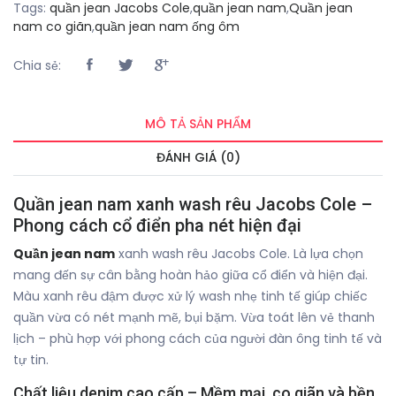
Tags:
quần jean Jacobs Cole
,
quần jean nam
,
Quần jean
nam co giãn
,
quần jean nam ống ôm
Chia sẻ:
MÔ TẢ SẢN PHẨM
ĐÁNH GIÁ (0)
Quần jean nam xanh wash rêu Jacobs Cole –
Phong cách cổ điển pha nét hiện đại
Quần jean nam
xanh wash rêu Jacobs Cole. Là lựa chọn
mang đến sự cân bằng hoàn hảo giữa cổ điển và hiện đại.
Màu xanh rêu đậm được xử lý wash nhẹ tinh tế giúp chiếc
quần vừa có nét mạnh mẽ, bụi bặm. Vừa toát lên vẻ thanh
lịch – phù hợp với phong cách của người đàn ông tinh tế và
tự tin.
Chất liệu denim cao cấp – Mềm mại, co giãn và bền