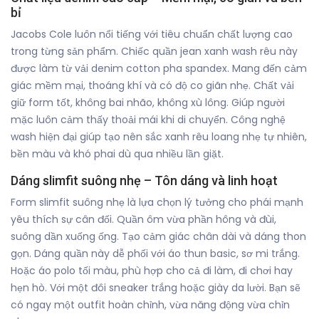
bỉ
Jacobs Cole luôn nổi tiếng với tiêu chuẩn chất lượng cao
trong từng sản phẩm. Chiếc quần jean xanh wash rêu này
được làm từ vải denim cotton pha spandex. Mang đến cảm
giác mềm mại, thoáng khí và có độ co giãn nhẹ. Chất vải
giữ form tốt, không bai nhão, không xù lông. Giúp người
mặc luôn cảm thấy thoải mái khi di chuyển. Công nghệ
wash hiện đại giúp tạo nên sắc xanh rêu loang nhẹ tự nhiên,
bền màu và khó phai dù qua nhiều lần giặt.
Dáng slimfit suông nhẹ – Tôn dáng và linh hoạt
Form slimfit suông nhẹ là lựa chọn lý tưởng cho phái mạnh
yêu thích sự cân đối. Quần ôm vừa phần hông và đùi,
suông dần xuống ống. Tạo cảm giác chân dài và dáng thon
gọn. Dáng quần này dễ phối với áo thun basic, sơ mi trắng.
Hoặc áo polo tối màu, phù hợp cho cả đi làm, đi chơi hay
hẹn hò. Với một đôi sneaker trắng hoặc giày da lười. Bạn sẽ
có ngay một outfit hoàn chỉnh, vừa năng động vừa chỉn