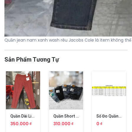
Quần jean nam xanh wash rêu Jacobs Cole là item không thể t
Sản Phẩm Tương Tự
Quần Dài Linen Nam Size 29 30 31 32 34 36 38 40
Quần Short Jean Jacobs Cole Size 28 29 30 31 32 34 36
Số Đo Quần Jean Jacobs Cole Slimfit Các Size 28 29 30 31 32 34 36
350.000 ₫
310.000 ₫
0 ₫