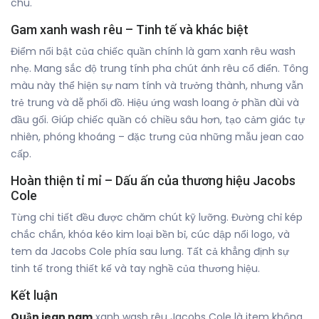
chu.
Gam xanh wash rêu – Tinh tế và khác biệt
Điểm nổi bật của chiếc quần chính là gam xanh rêu wash
nhẹ. Mang sắc độ trung tính pha chút ánh rêu cổ điển. Tông
màu này thể hiện sự nam tính và trưởng thành, nhưng vẫn
trẻ trung và dễ phối đồ. Hiệu ứng wash loang ở phần đùi và
đầu gối. Giúp chiếc quần có chiều sâu hơn, tạo cảm giác tự
nhiên, phóng khoáng – đặc trưng của những mẫu jean cao
cấp.
Hoàn thiện tỉ mỉ – Dấu ấn của thương hiệu Jacobs
Cole
Từng chi tiết đều được chăm chút kỹ lưỡng. Đường chỉ kép
chắc chắn, khóa kéo kim loại bền bỉ, cúc dập nổi logo, và
tem da Jacobs Cole phía sau lưng. Tất cả khẳng định sự
tinh tế trong thiết kế và tay nghề của thương hiệu.
Kết luận
Quần jean nam
xanh wash rêu Jacobs Cole là item không