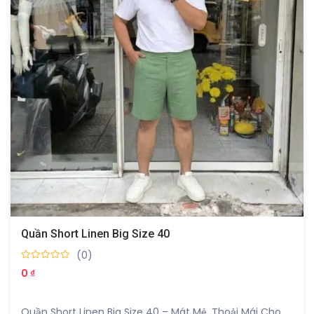
Ngoài ra, chất vải linen còn có độ nhăn tự nhiên. Điều
này giúp tạo nên phong cách phóng khoáng, không
quá cứng nhắc. Người mặc không cần quá cầu kỳ trong
việc giữ form nhưng vẫn giữ được vẻ ngoài chỉn chu.
Quần Short Linen Big Size 40
(0)
0 ₫
Quần Short Linen Big Size 40 – Mát Mẻ, Thoải Mái Cho