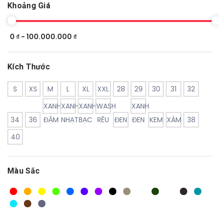
Khoảng Giá
0 ₫ - 100.000.000 ₫
Kích Thước
S
XS
M
L
XL
XXL
28
29
30
31
32
XANH
XANH
XANH
WASH
XANH
34
36
ĐẬM
NHẠT
BẠC
RÊU
ĐEN
ĐEN
KEM
XÁM
38
40
Màu Sắc