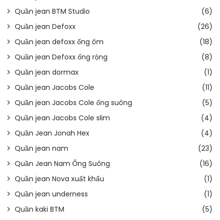
Quần jean BTM Studio
(6)
Quần jean Defoxx
(26)
Quần jean defoxx ống ôm
(18)
Quần jean Defoxx ống rộng
(8)
Quần jean dormax
(1)
Quần jean Jacobs Cole
(11)
Quần jean Jacobs Cole ống suông
(5)
Quần jean Jacobs Cole slim
(4)
Quần Jean Jonah Hex
(4)
Quần jean nam
(23)
Quần Jean Nam Ống Suông
(16)
Quần jean Nova xuất khẩu
(1)
Quần jean underness
(1)
Quần kaki BTM
(5)