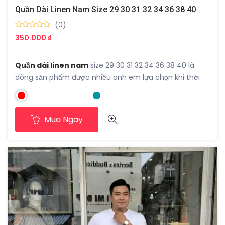
Quần Dài Linen Nam Size 29 30 31 32 34 36 38 40
(0)
350.000 ₫
Quần dài linen nam
size 29 30 31 32 34 36 38 40 là
dòng sản phẩm được nhiều anh em lựa chọn khi thời
tiết nóng bức. Chất liệu linen tự nhiên mang lại cảm
giác thoáng khí, nhẹ và dễ chịu khi mặc cả ngày dài.
Đây là item phù hợp cho nhiều hoàn cảnh, từ đi làm, đi
Mua Ngay
chơi đến du lịch biển.
Chất liệu linen thoáng mát, mặc nhẹ và dễ
chịu
Điểm nổi bật của quần dài linen nam size 29 30 31 32 34
36 38 40 nằm ở chất vải. Linen có khả năng thấm hút
tốt, nhanh khô và không gây bí bách. Khi mặc lên
người, form quần tạo cảm giác mềm mại nhưng vẫn
giữ được sự gọn gàng cần thiết.