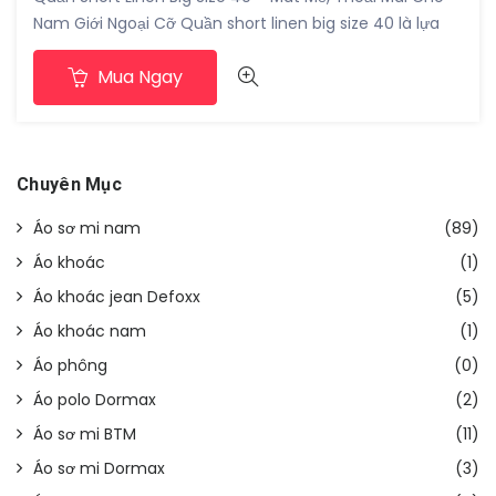
Nam Giới Ngoại Cỡ Quần short linen big size 40 là lựa
chọn lý tưởng cho nam giới có vóc dáng lớn trong
Mua Ngay
những ngày thời tiết nóng. Với thiết kế rộng rãi và chất
vải linen thoáng mát, quần short linen big […]
Chuyên Mục
Áo sơ mi nam
(89)
Áo khoác
(1)
Áo khoác jean Defoxx
(5)
Áo khoác nam
(1)
Áo phông
(0)
Áo polo Dormax
(2)
Áo sơ mi BTM
(11)
Áo sơ mi Dormax
(3)