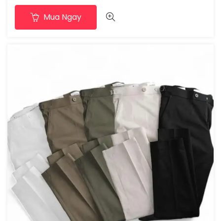
kế tinh gọn, mang lại sự thanh lịch, đồng thời vẫn giữ
Mua Ngay
được nét trẻ trung, hiện đại. Đây là lựa chọn hoàn hảo
cho những ai muốn vừa lịch sự vừa thoải mái.
Chất liệu co giãn nhẹ
Quần được làm từ chất vải cao cấp, có độ co giãn nhẹ.
Nhờ vậy, người mặc dễ dàng vận động mà không bị gò
bó. Vải mềm, mịn và thoáng, thích hợp cho cả những
ngày làm việc dài.
Form ngắn trẻ trung
Khác với quần tây truyền thống, mẫu này có form ngắn
hơn một chút. Điều này tạo nên phong cách trẻ trung,
gọn gàng và hợp xu hướng. Dáng quần ôm vừa phải,
giúp tôn dáng mà vẫn giữ được sự thoải mái.