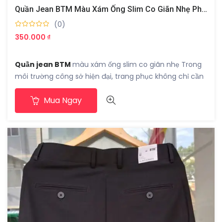
Quần Jean BTM Màu Xám Ống Slim Co Giãn Nhẹ Phù Hợp Đi Làm Công Sở
(0)
350.000 ₫
Quần jean BTM
màu xám ống slim co giãn nhẹ Trong
môi trường công sở hiện đại, trang phục không chỉ cần
lịch sự mà còn phải mang lại sự thoải mái. Chính là lựa
Mua Ngay
chọn phù hợp cho những ai muốn vừa trẻ trung, vừa
chuyên nghiệp. Với thiết kế form ngắn trẻ trung và chất
liệu co giãn, chiếc quần này nhanh chóng trở thành
item được nhiều nam giới ưa chuộng.
Chất liệu denim co giãn nhẹ
Quần được làm từ vải jean cao cấp có độ co giãn vừa
đủ. Điều này giúp người mặc dễ dàng di chuyển, ngồi
lâu cũng không bị gò bó. Chất vải bền chắc, mềm mịn
và ít nhăn, giữ dáng quần đẹp trong suốt ngày dài. Đây
là ưu điểm lớn khi mặc đi làm, bởi bạn có thể thoải mái
vận động mà vẫn gọn gàng.