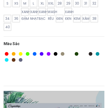
S
XS
M
L
XL
XXL
28
29
30
31
32
XANH
XANH
XANH
WASH
XANH
34
36
ĐẬM
NHẠT
BẠC
RÊU
ĐEN
ĐEN
KEM
XÁM
38
40
Màu Sắc