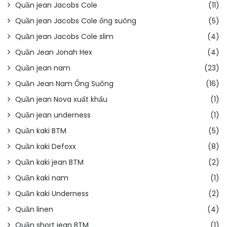
Quần jean Jacobs Cole
(11)
Quần jean Jacobs Cole ống suông
(5)
Quần jean Jacobs Cole slim
(4)
Quần Jean Jonah Hex
(4)
Quần jean nam
(23)
Quần Jean Nam Ống Suông
(16)
Quần jean Nova xuất khẩu
(1)
Quần jean underness
(1)
Quần kaki BTM
(5)
Quần kaki Defoxx
(8)
Quần kaki jean BTM
(2)
Quần kaki nam
(1)
Quần kaki Underness
(2)
Quần linen
(4)
Quần short jean BTM
(1)