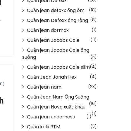
g
Quần jean Defoxx
Quần jean defoxx ống ôm
(18)
.
Quần jean Defoxx ống rộng
(8)
m
Quần jean dormax
(1)
ếc
Quần jean Jacobs Cole
(11)
Quần jean Jacobs Cole ống
suông
(5)
Quần jean Jacobs Cole slim
(4)
g,
Quần Jean Jonah Hex
(4)
di
(0)
Quần jean nam
(23)
g
Quần Jean Nam Ống Suông
h
g
(16)
Quần jean Nova xuất khẩu
ng
(1)
Quần jean underness
(1)
Quần kaki BTM
(5)
h