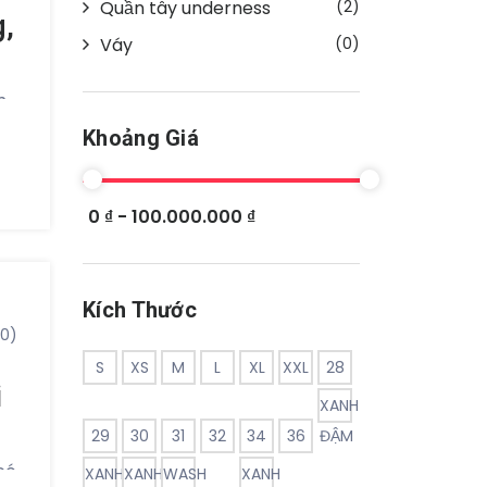
Quần tây underness
(2)
,
Váy
(0)
ữ
ộ
m
Khoảng Giá
ng
0 ₫ - 100.000.000 ₫
ng
Kích Thước
à
(0)
t
S
XS
M
L
XL
XXL
28
i
ẻ
XANH
29
30
31
32
34
36
ĐẬM
có
XANH
XANH
WASH
XANH