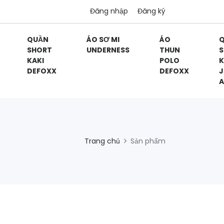
Đăng nhập
Đăng ký
QUẦN
ÁO SƠ MI
ÁO
SHORT
UNDERNESS
THUN
S
KAKI
POLO
K
DEFOXX
DEFOXX
J
A
Trang chủ
Sản phẩm