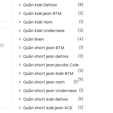
ng
Quần kaki Defoxx
(8)
Quần kaki jean BTM
(2)
u
Quần kaki nam
(1)
Quần kaki Underness
(2)
g
Quần linen
(4)
(0)
Quần short jean BTM
(1)
ối
Quần short jean defoxx
(3)
h
Quần short jean jacobs Cole
(2)
Quần short jean Kaki BTM
(5)
Quần short jean nam
(1)
ng
Quần short jean Underness
(1)
Quần short kaki defoxx
(5)
ng
Quần short kaki jean ACE
(2)