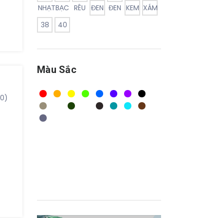
NHẠT
BẠC
RÊU
ĐEN
ĐEN
KEM
XÁM
ảm
38
40
Màu Sắc
nhẹ
(0)
ất
g
ng
ng