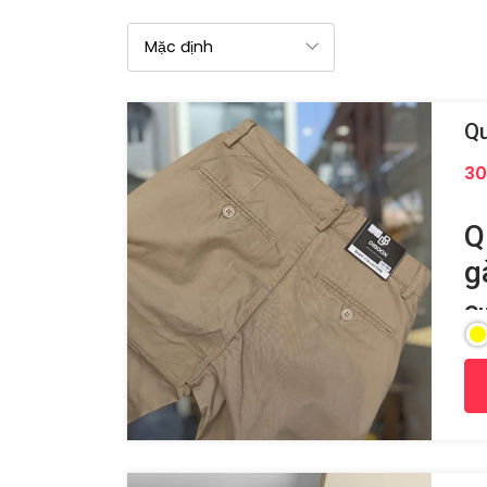
Qu
30
Q
g
Qu
tr
đứ
nh
th
ho
T