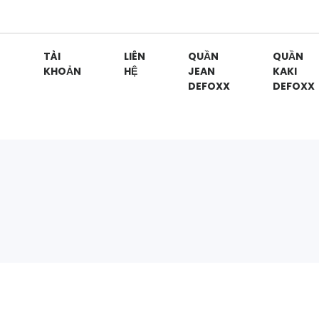
G
TÀI
LIÊN
QUẦN
QUẦN
KHOẢN
HỆ
JEAN
KAKI
DEFOXX
DEFOXX