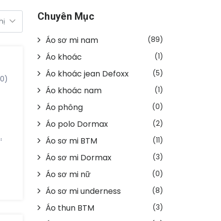
Chuyên Mục
Áo sơ mi nam
(89)
Áo khoác
(1)
Áo khoác jean Defoxx
(5)
(0)
Áo khoác nam
(1)
Áo phông
(0)
Áo polo Dormax
(2)
Áo sơ mi BTM
(11)
i
Áo sơ mi Dormax
(3)
Áo sơ mi nữ
(0)
ẫn
Áo sơ mi underness
(8)
Áo thun BTM
(3)