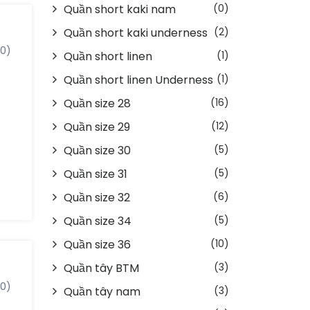
Quần short kaki nam
(0)
ng
Quần short kaki underness
(2)
n
(0)
Quần short linen
(1)
g
nh
Quần short linen Underness
(1)
đồ
Quần size 28
(16)
Quần size 29
(12)
Quần size 30
(5)
c
Quần size 31
(5)
i
Quần size 32
(6)
Quần size 34
(5)
Quần size 36
(10)
Quần tây BTM
(3)
(0)
Quần tây nam
(3)
ng