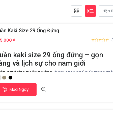
ần Kaki Size 29 Ống Đứng
5.000 ₫
uần kaki size 29 ống đứng – gọn
àng và lịch sự cho nam giới
ần kaki size 29 ống đứng
là lựa chọn phổ biến trong thờ
ang nam nhờ kiểu dáng đơn giản và dễ mặc. Thiết kế ống
ng giúp chiếc quần giữ được dáng gọn gàng, phù hợp với
Mua Ngay
iều vóc dáng khác nhau. Nhờ phong cách lịch sự nhưng v
oải mái, mẫu quần này thường được sử dụng trong nhiều
àn cảnh như đi làm, đi học hoặc đi chơi.
hiết kế ống đứng cân đối