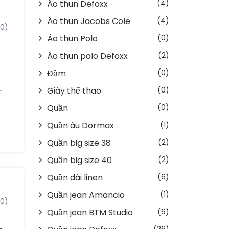
Áo thun Defoxx
(4)
g
Áo thun Jacobs Cole
(4)
ục
(0)
Áo thun Polo
(0)
di
Áo thun polo Defoxx
(2)
Đầm
(0)
Giày thể thao
(0)
m
Quần
(0)
ng
Quần âu Dormax
(1)
Quần big size 38
(2)
Quần big size 40
(2)
Quần dài linen
(6)
Quần jean Amancio
(1)
(0)
Quần jean BTM Studio
(6)
g
(26)