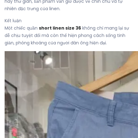
hay thư giãn, sản phẩm vẫn giữ được vẻ chỉn chu và tự
nhiên đặc trưng của linen.
Kết luận
Một chiếc quần
short linen size 36
không chỉ mang lại sự
dễ chịu tuyệt đối mà còn thể hiện phong cách sống tinh
giản, phóng khoáng của người đàn ông hiện đại.