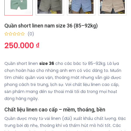
Quần short linen nam size 36 (85–92kg)
(0)
250.000 ₫
Quần short linen
size 36
cho các bác từ 85–92kg. Là lựa
chọn hoàn hảo cho những anh em có vóc dáng to. Muốn
tìm chiếc quần vừa vặn, thoáng mát nhưng vẫn giữ được
phong cách trẻ trung, lịch sự. Với chất liệu linen cao cấp,
sản phẩm mang đến sự thoải mái tối đa trong mọi hoạt
động hàng ngày.
Chất liệu linen cao cấp – mềm, thoáng, bền
Quần được may từ vải linen (đũi) xuất khẩu chất lượng. Đặc
trưng bởi độ nhẹ, thoáng khí và thấm hút mồ hôi tốt. Các