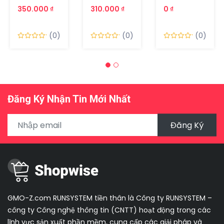
350.000 ₫
310.000 ₫
0 ₫
(0)
(0)
(0)
Đăng Ký Nhận Tin Mới Nhất
Đăng Ký
GMO-Z.com RUNSYSTEM tiền thân là Công ty RUNSYSTEM –
công ty Công nghệ thông tin (CNTT) hoạt động trong các
lĩnh vực sản xuất phần mềm, cung cấp các giải pháp và