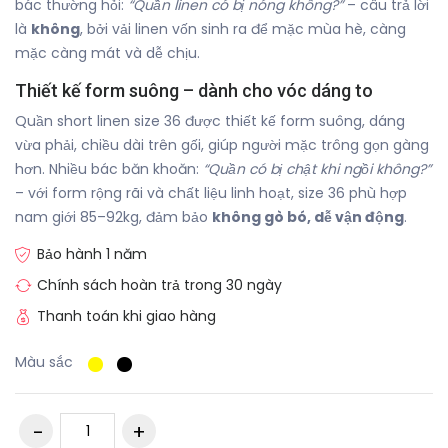
bác thường hỏi:
“Quần linen có bị nóng không?”
– câu trả lời
là
không
, bởi vải linen vốn sinh ra để mặc mùa hè, càng
mặc càng mát và dễ chịu.
Thiết kế form suông – dành cho vóc dáng to
Quần short linen size 36 được thiết kế form suông, dáng
vừa phải, chiều dài trên gối, giúp người mặc trông gọn gàng
hơn. Nhiều bác băn khoăn:
“Quần có bị chật khi ngồi không?”
– với form rộng rãi và chất liệu linh hoạt, size 36 phù hợp
nam giới 85–92kg, đảm bảo
không gò bó, dễ vận động
.
Bảo hành 1 năm
Chính sách hoàn trả trong 30 ngày
Thanh toán khi giao hàng
Màu sắc