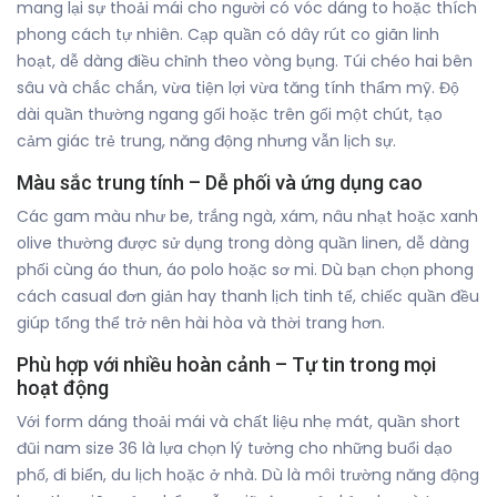
mang lại sự thoải mái cho người có vóc dáng to hoặc thích
phong cách tự nhiên. Cạp quần có dây rút co giãn linh
hoạt, dễ dàng điều chỉnh theo vòng bụng. Túi chéo hai bên
sâu và chắc chắn, vừa tiện lợi vừa tăng tính thẩm mỹ. Độ
dài quần thường ngang gối hoặc trên gối một chút, tạo
cảm giác trẻ trung, năng động nhưng vẫn lịch sự.
Màu sắc trung tính – Dễ phối và ứng dụng cao
Các gam màu như be, trắng ngà, xám, nâu nhạt hoặc xanh
olive thường được sử dụng trong dòng quần linen, dễ dàng
phối cùng áo thun, áo polo hoặc sơ mi. Dù bạn chọn phong
cách casual đơn giản hay thanh lịch tinh tế, chiếc quần đều
giúp tổng thể trở nên hài hòa và thời trang hơn.
Phù hợp với nhiều hoàn cảnh – Tự tin trong mọi
hoạt động
Với form dáng thoải mái và chất liệu nhẹ mát, quần short
đũi nam size 36 là lựa chọn lý tưởng cho những buổi dạo
phố, đi biển, du lịch hoặc ở nhà. Dù là môi trường năng động