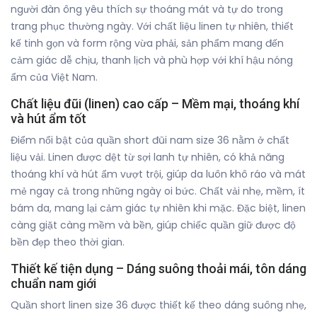
người đàn ông yêu thích sự thoáng mát và tự do trong
trang phục thường ngày. Với chất liệu linen tự nhiên, thiết
kế tinh gọn và form rộng vừa phải, sản phẩm mang đến
cảm giác dễ chịu, thanh lịch và phù hợp với khí hậu nóng
ẩm của Việt Nam.
Chất liệu đũi (linen) cao cấp – Mềm mại, thoáng khí
và hút ẩm tốt
Điểm nổi bật của quần short đũi nam size 36 nằm ở chất
liệu vải. Linen được dệt từ sợi lanh tự nhiên, có khả năng
thoáng khí và hút ẩm vượt trội, giúp da luôn khô ráo và mát
mẻ ngay cả trong những ngày oi bức. Chất vải nhẹ, mềm, ít
bám da, mang lại cảm giác tự nhiên khi mặc. Đặc biệt, linen
càng giặt càng mềm và bền, giúp chiếc quần giữ được độ
bền đẹp theo thời gian.
Thiết kế tiện dụng – Dáng suông thoải mái, tôn dáng
chuẩn nam giới
Quần short linen size 36 được thiết kế theo dáng suông nhẹ,