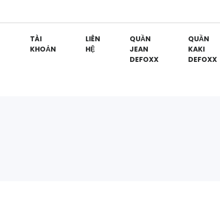
G
TÀI
LIÊN
QUẦN
QUẦN
KHOẢN
HỆ
JEAN
KAKI
DEFOXX
DEFOXX