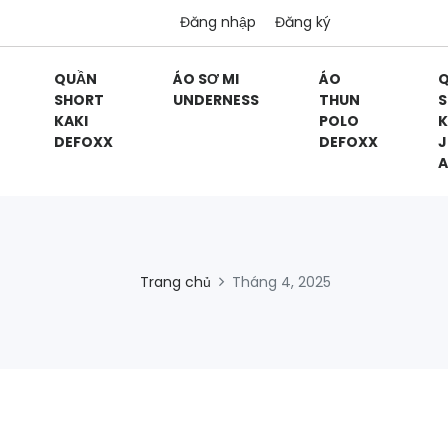
Đăng nhập
Đăng ký
QUẦN
ÁO SƠ MI
ÁO
SHORT
UNDERNESS
THUN
S
KAKI
POLO
K
DEFOXX
DEFOXX
J
A
Trang chủ
Tháng 4, 2025