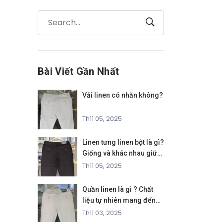
Bài Viết Gần Nhất
Vải linen có nhăn không?
Th11 05, 2025
Linen tưng linen bột là gì?
Giống và khác nhau giữa
hai loại vải
Th11 05, 2025
Quần linen là gì ? Chất
liệu tự nhiên mang đến
phong cách thanh lịch và
Th11 03, 2025
thoáng mát