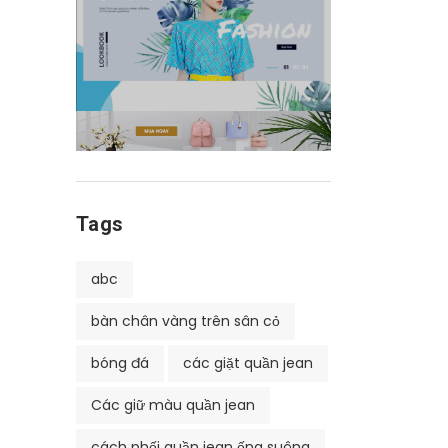
Tags
abc
bàn chân vàng trên sân cỏ
bóng đá
các giặt quần jean
Các giữ màu quần jean
cách phối quần jean ống suông