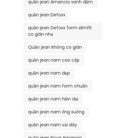
quần jean Amancio xanh đậm
quần jean Defoxx
quần jean Defoxx form slimfit
co giãn nhẹ
Quần jean không co giãn
quần jean nam cao cấp
quần jean nam đẹp
quần jean nam form chuẩn
quần jean nam hiện đại
quần jean nam ống suông
quần jean nam vải dày
quần jean Nova Amancio