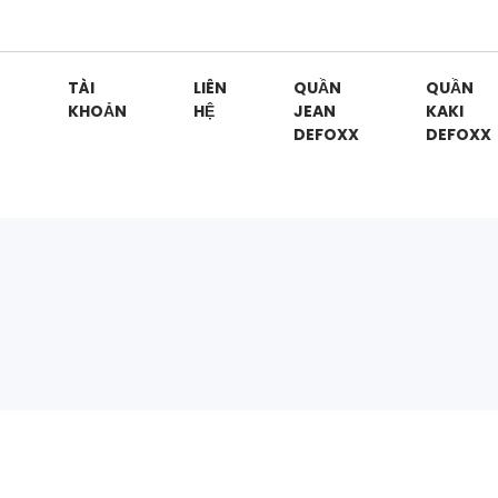
G
TÀI
LIÊN
QUẦN
QUẦN
KHOẢN
HỆ
JEAN
KAKI
DEFOXX
DEFOXX