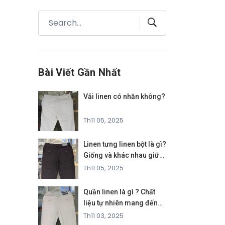
Bài Viết Gần Nhất
Vải linen có nhăn không?
Th11 05, 2025
Linen tưng linen bột là gì?
Giống và khác nhau giữa
hai loại vải
Th11 05, 2025
Quần linen là gì ? Chất
liệu tự nhiên mang đến
phong cách thanh lịch và
Th11 03, 2025
thoáng mát