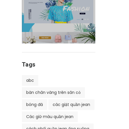
Tags
abc
bàn chân vàng trên sân cỏ
bóng đá
các giặt quần jean
Các giữ màu quần jean
cách phối quần jean ống suông