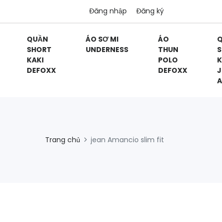
Đăng nhập
Đăng ký
QUẦN
ÁO SƠ MI
ÁO
SHORT
UNDERNESS
THUN
S
KAKI
POLO
K
DEFOXX
DEFOXX
J
A
Trang chủ
jean Amancio slim fit