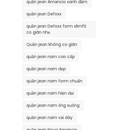
quần jean Amancio xanh đậm
quần jean Defoxx
quần jean Defoxx form slimfit
co giãn nhẹ
Quần jean không co giãn
quần jean nam cao cấp
quần jean nam đẹp
quần jean nam form chuẩn
quần jean nam hiện đại
quần jean nam ống suông
quần jean nam vải dày
quần jean Nova Amancio