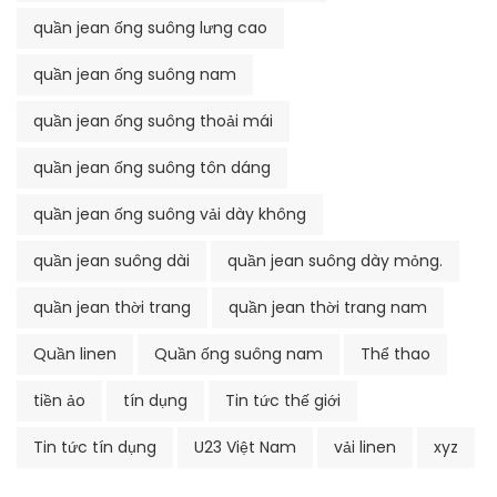
quần jean ống suông lưng cao
quần jean ống suông nam
quần jean ống suông thoải mái
quần jean ống suông tôn dáng
quần jean ống suông vải dày không
quần jean suông dài
quần jean suông dày mỏng.
quần jean thời trang
quần jean thời trang nam
Quần linen
Quần ống suông nam
Thể thao
tiền ảo
tín dụng
Tin tức thế giới
Tin tức tín dụng
U23 Việt Nam
vải linen
xyz