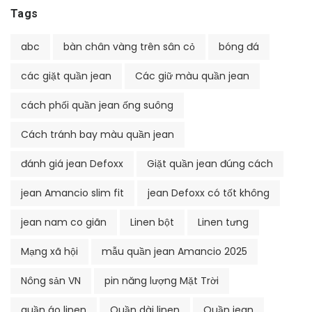
Tags
abc
bàn chân vàng trên sân cỏ
bóng đá
các giặt quần jean
Các giữ màu quần jean
cách phối quần jean ống suông
Cách tránh bay màu quần jean
đánh giá jean Defoxx
Giặt quần jean đúng cách
jean Amancio slim fit
jean Defoxx có tốt không
jean nam co giãn
Linen bột
Linen tưng
Mạng xã hội
mẫu quần jean Amancio 2025
Nông sản VN
pin năng lượng Mặt Trời
quần áo linen
Quần dài linen
Quần jean